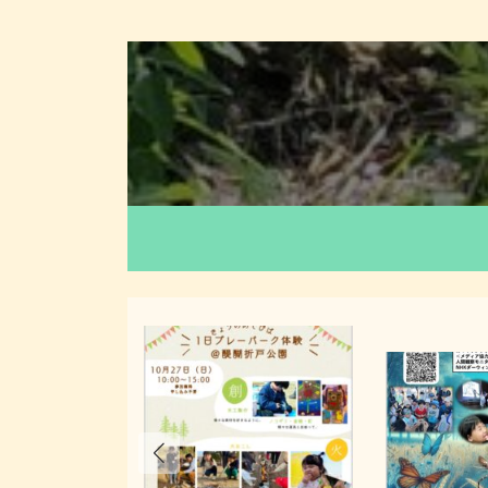
カ
バ
ー
リ
ン
ク