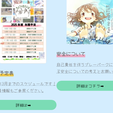
安全について
自己責任を伴うプレーパークに
る安全についての考えとお願い
予定表
25年3月までのスケジュールです！
詳細はコチラ➡
着情報もご参照ください
。
詳細は➡