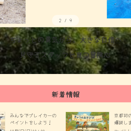
2
/
9
ちょっとの勇気から、大きな自信へ
見守るスタッフと育つ冒険心
新着情報
みんなでプレイカーの
京都初
ペイントをしよう！
爆誕し