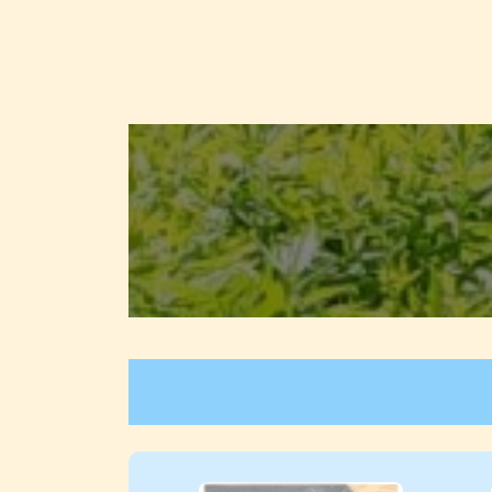
カ
バ
ー
リ
ン
ク