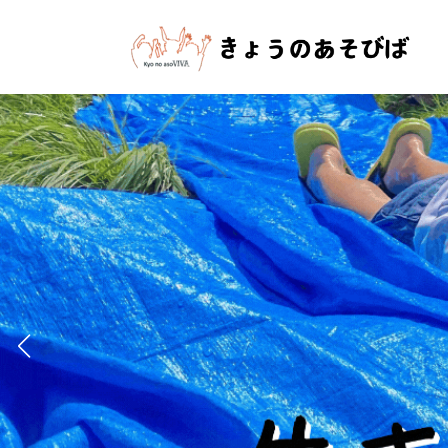
コ
ナ
ン
ビ
テ
ゲ
ン
ー
ツ
シ
へ
ョ
ス
ン
キ
に
ッ
移
プ
動