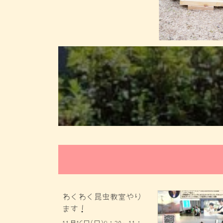
カ
バ
ー
リ
ン
ク
わくわく昆虫教室やり
ます！