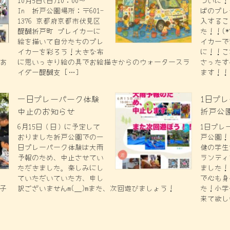
10月5日(日)10：00～
ついに！
In 折戸公園場所：〒601-
ばのプレ
1376 京都府京都市伏見区
入するこ
醍醐折戸町 プレイカーに
た！！(*
絵を描いて自分たちのプレ
イカーで
イカーを彩ろう！大きな布
に！！こ
のあ
に思いっきり絵の具でお絵描きからのウォータースラ
さったす
イダー醍醐支 […]
ます！！
一日プレーパーク体験
1日プ
中止のお知らせ
折戸公
6月15日（日）に予定して
1日プレ
おりました折戸公園での一
戸公園！(
日プレーパーク体験は大雨
健の学生
予報のため、中止させてい
ランティ
ただきました。楽しみにし
ました！
ていただいていた方、申し
で心も身
子
訳ございませんm(__)mまた、次回遊びましょう！
た！小学
来て欲し