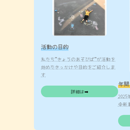
活動の目的
私たち”きょうのあそびば”が活動を
始めたきっかけや目的をご紹介しま
す
年間
詳細は➡
20
※新