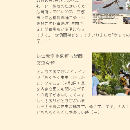
11月16日(日)9：30～11：
45 In 御所の杜ほいくえ
ん場所：〒604-0956 京都
市中京区柳馬場通二条下ル
等持寺町15番地注)年間予
定と開催場所が変更になっ
てます。 定例開催となってまいりました”きょう
そ […]
昆虫教室＠京都市醍醐
交流会館
きょうのあそびばプレゼン
ツ『わくわく虫虫（むしむ
し）タイム』（9月8日）急
な内容変更にも関わらず多
くの親子が参加してくれま
した！ありがとうございま
した！実際に昆虫に触れて、感じて、学ぶ。大人も
どももわくわくした楽しい時 […]