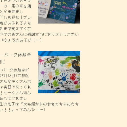
！きょうのあそび
ーカー用の車を購
とが出来まし
^^)v京都初！プレ
遊びあふれるまち
れまで支えてくだ
べての皆さんに感謝本当にありがとうござい
 #きょうのあそび […]
レーパーク体験＠
園！
ーパーク体験＠折
5月18日)京都医
さんがたくさんボ
ア実習で来てくれ
！たーくさん遊ん
体もぼぐれまし
生の息子は『次も絶対あのおねぇちゃんたち
い！！』ってみんな […]